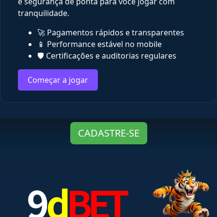
e segurança de ponta para você jogar com
tranquilidade.
🚀 Pagamentos rápidos e transparentes
📱 Performance estável no mobile
🛡️ Certificações e auditorias regulares
Começar a jogar
CADASTRE-SE