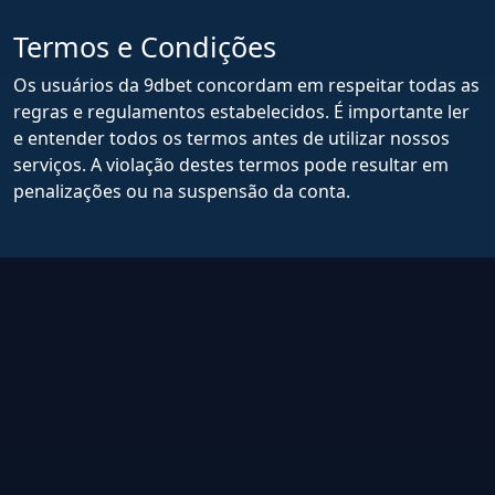
Termos e Condições
Os usuários da 9dbet concordam em respeitar todas as
regras e regulamentos estabelecidos. É importante ler
e entender todos os termos antes de utilizar nossos
serviços. A violação destes termos pode resultar em
penalizações ou na suspensão da conta.