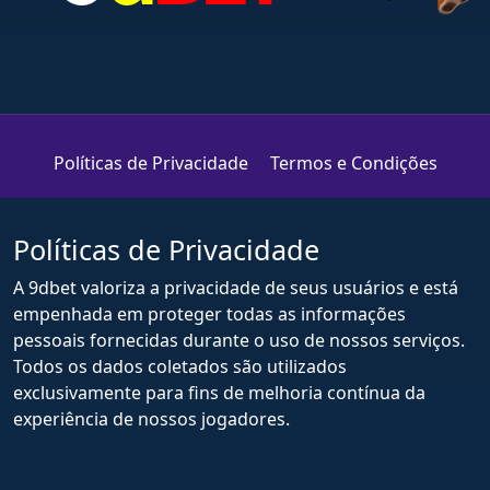
Políticas de Privacidade
Termos e Condições
Políticas de Privacidade
A 9dbet valoriza a privacidade de seus usuários e está
empenhada em proteger todas as informações
pessoais fornecidas durante o uso de nossos serviços.
Todos os dados coletados são utilizados
exclusivamente para fins de melhoria contínua da
experiência de nossos jogadores.